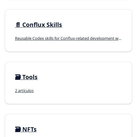
📄️
Conflux Skills
Reusable Codex skills for Conflux-related development workflows.
🗃️
Tools
2 artículos
🗃️
NFTs