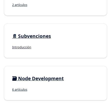
2 artículos
📄️
Subvenciones
Introducción
🗃️
Node Development
6 artículos