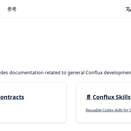
念
参考
vides documentation related to general Conflux development
ontracts
📄️
Conflux Skills