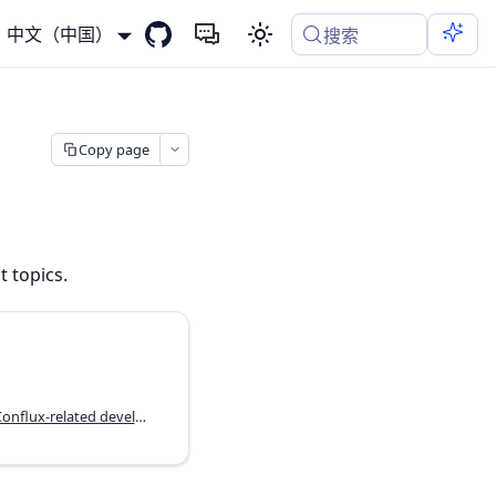
中文（中国）
搜索
Copy page
 topics.
Reusable Codex skills for Conflux-related development workflows.