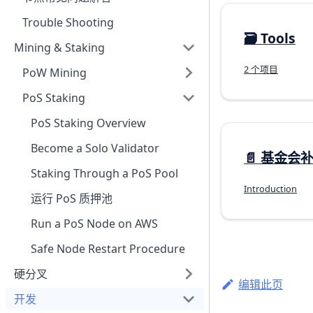
Trouble Shooting
🗃️
Tools
Mining & Staking
2 个项目
PoW Mining
PoS Staking
PoS Staking Overview
Become a Solo Validator
📄️
基金会
Staking Through a PoS Pool
Introduction
运行 PoS 质押池
Run a PoS Node on AWS
Safe Node Restart Procedure
硬分叉
编辑此页
开发