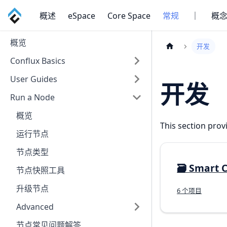
概述
eSpace
Core Space
常规
｜
概
概览
开发
Conflux Basics
User Guides
开发
Run a Node
概览
This section pro
运行节点
节点类型
🗃️
Smart C
节点快照工具
升级节点
6 个项目
Advanced
节点常见问题解答