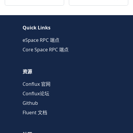
Quick Links
eSpace RPC 端点
Core Space RPC 端点
资源
Conflux 官网
Conflux论坛
Github
Fluent 文档