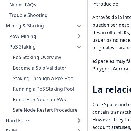
introducido.
Nodes FAQs
Trouble Shooting
A través de la in
pueden ser despl
Mining & Staking
desarrollo, SDKs,
PoW Mining
usuarios no nece
PoS Staking
originales para 
PoS Staking Overview
eSpace es muy fác
Become a Solo Validator
Polygon, Aurora.
Staking Through a PoS Pool
La relac
Running a PoS Staking Pool
Run a PoS Node on AWS
Core Space and e
Safe Node Restart Procedure
contain transacti
However, they fun
Hard Forks
account statuses,