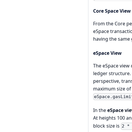
Core Space View
From the Core per
eSpace transactio
having the same g
eSpace View
The eSpace view d
ledger structure
perspective, tran
maximum size of t
eSpace.gasLimi
In the
eSpace vi
At heights 100 an
block size is
2 *