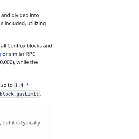
 and divided into
 included, utilizing
rall Conflux blocks and
h
or similar RPC
0,000), while the
h up to
1.4 *
.
block.gasLimit
ut it is typically