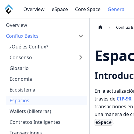
Overview
eSpace
Core Space
General
Overview
Conflux B
Conflux Basics
¿Qué es Conflux?
Espac
Consenso
Glosario
Introduc
Economía
Ecosistema
En la actualizaci
través de
CIP-90
.
Espacios
transacciones en
Wallets (billeteras)
una manera de cr
.
Contratos Inteligentes
eSpace
Transacciones