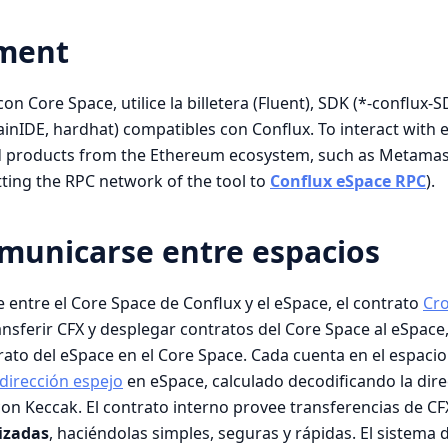
ment
on Core Space, utilice la billetera (Fluent), SDK (*-conflux-
ainIDE, hardhat) compatibles con Conflux. To interact with e
nd products from the Ethereum ecosystem, such as Metamask
etting the RPC network of the tool to
Conflux eSpace RPC
).
municarse entre espacios
entre el Core Space de Conflux y el eSpace, el contrato
Cro
ransferir CFX y desplegar contratos del Core Space al eSpac
to del eSpace en el Core Space. Cada cuenta en el espacio 
dirección espejo
en eSpace, calculado decodificando la dire
on Keccak. El contrato interno provee transferencias de CFX
izadas
, haciéndolas simples, seguras y rápidas. El sistema