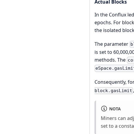
Actual Blocks
In the Conflux le
epochs. For block
the isolated bloc
The parameter
b
is set to 60,000,0
methods. The
co
eSpace.gasLimi
Consequently, for
block.gasLimit
NOTA
Miners can adju
set to a consta