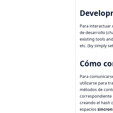
Develop
Para interactuar c
de desarrollo (ch
existing tools a
etc. (by simply s
Cómo co
Para comunicarse 
utilizarse para t
métodos de contra
correspondiente
creando el hash c
espacios
sincron