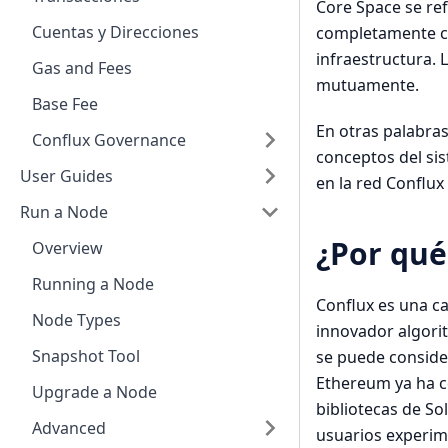
Core Space se ref
Cuentas y Direcciones
completamente co
infraestructura. 
Gas and Fees
mutuamente.
Base Fee
En otras palabra
Conflux Governance
conceptos del si
User Guides
en la red Conflux 
Run a Node
¿Por qué
Overview
Running a Node
Conflux es una ca
Node Types
innovador algori
Snapshot Tool
se puede conside
Ethereum ya ha c
Upgrade a Node
bibliotecas de So
Advanced
usuarios experime