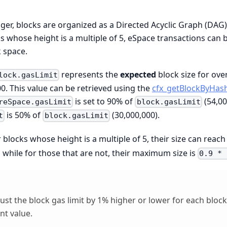
dger, blocks are organized as a Directed Acyclic Graph (DAG)
s whose height is a multiple of 5, eSpace transactions can be
k space.
represents the
expected
block size for ove
lock.gasLimit
00. This value can be retrieved using the
cfx_getBlockByHas
is set to 90% of
(54,00
reSpace.gasLimit
block.gasLimit
is 50% of
(30,000,000).
t
block.gasLimit
 blocks whose height is a multiple of 5, their size can reac
, while for those that are not, their maximum size is
0.9 * 
st the block gas limit by 1% higher or lower for each block, b
nt value.