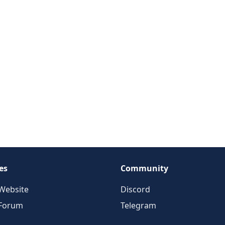
es
Community
Website
Discord
 Forum
Telegram