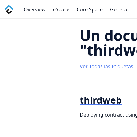
Overview
eSpace
Core Space
General
Un doc
"thirdw
Ver Todas las Etiquetas
thirdweb
Deploying contract usin