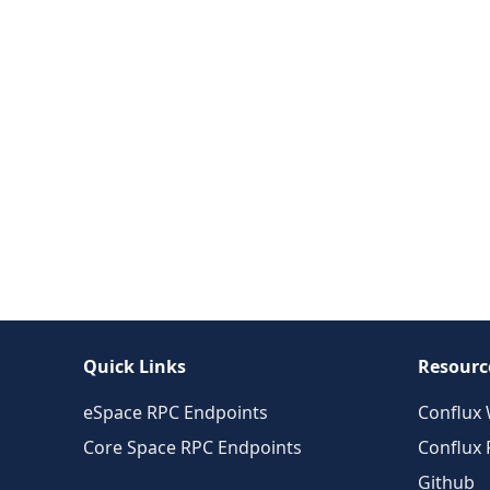
Quick Links
Resourc
eSpace RPC Endpoints
Conflux 
Core Space RPC Endpoints
Conflux
Github