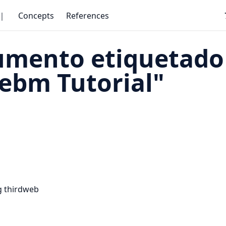
｜
Concepts
References
umento etiquetado
ebm Tutorial"
g thirdweb