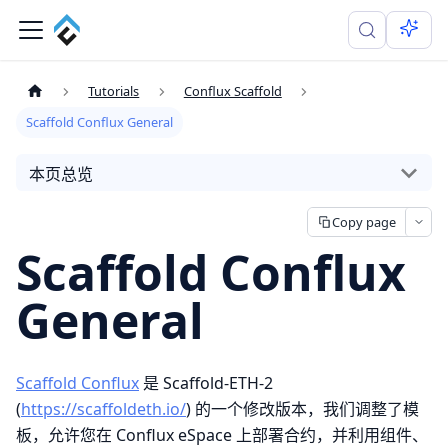
Tutorials
Conflux Scaffold
Scaffold Conflux General
本页总览
Copy page
Scaffold Conflux
General
Scaffold Conflux
是 Scaffold-ETH-2
(
https://scaffoldeth.io/
) 的一个修改版本，我们调整了模
板，允许您在 Conflux eSpace 上部署合约，并利用组件、