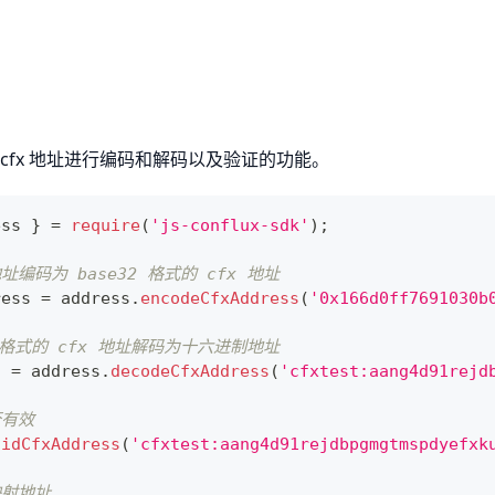
cfx 地址进行编码和解码以及验证的功能。
ess 
}
=
require
(
'js-conflux-sdk'
)
;
址编码为 base32 格式的 cfx 地址
ress 
=
 address
.
encodeCfxAddress
(
'0x166d0ff7691030b
32 格式的 cfx 地址解码为十六进制地址
d 
=
 address
.
decodeCfxAddress
(
'cfxtest:aang4d91rejd
否有效
lidCfxAddress
(
'cfxtest:aang4d91rejdbpgmgtmspdyefxk
映射地址