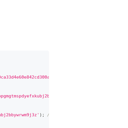
0ca33d4e60e842cd300a3010d'
,
1
)
;
bpgmgtmspdyefxkubj2bbywrwm9j3z'
)
;
ubj2bbywrwm9j3z'
)
;
// Returns true