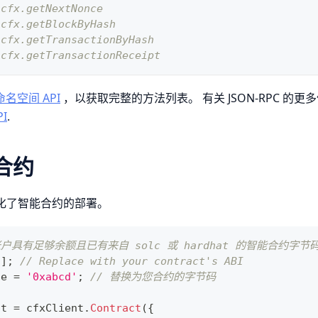
.cfx.getNextNonce
.cfx.getBlockByHash
.cfx.getTransactionByHash
.cfx.getTransactionReceipt
x 命名空间 API
，以获取完整的方法列表。 有关 JSON-RPC 的
PI
.
合约
dk 简化了智能合约的部署。
户具有足够余额且已有来自 solc 或 hardhat 的智能合约字节码
[
]
;
// Replace with your contract's ABI
de 
=
'0xabcd'
;
// 替换为您合约的字节码
ct 
=
 cfxClient
.
Contract
(
{