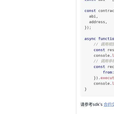
const
 contra
  abi
,
  address
,
}
)
;
async
functi
// 调用视
const
 re
console
.
// 调用非
const
 re
from
}
)
.
execu
console
.
}
请参考sdk's
合约