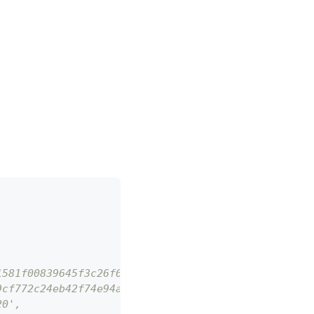
1581f00839645f3c26f66',
9cf772c24eb42f74e94ab3bfe00bf29a239c17786a5b921853
20',