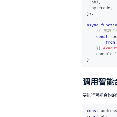
  abi
,
  bytecode
,
}
)
;
async
functi
// 部署
const
 re
from
}
)
.
execu
console
.
}
调用智能
要进行智能合约的调
const
 addres
const
 abi 
=