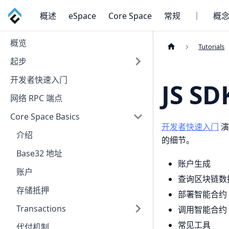
概述
eSpace
Core Space
常规
｜
概
概览
Tutorials
起步
开发者快速入门
JS S
网络 RPC 端点
Core Space Basics
开发者快速入门
演
介绍
的细节。
Base32 地址
账户生成
账户
查询区块链数
存储抵押
部署智能合约
Transactions
调用智能合约
常见工具
代付机制