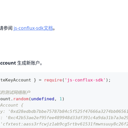
请参阅
js-conflux-sdk文档
。
Account
生成新账户。
ateKeyAccount
}
=
require
(
'js-conflux-sdk'
)
;
机的测试网络账户
count
.
random
(
undefined
,
1
)
yAccount {
ey: '0xd28edbdb7bbe75787b84c5f525f47666a3274bb0656
y: '0xc42b53ae2ef95fee489948d33df391c4a9da31b7a3e2
 'cfxtest:aass3rfcwjz1ab9cg5rtbv61531fmwnsuuy8c26f