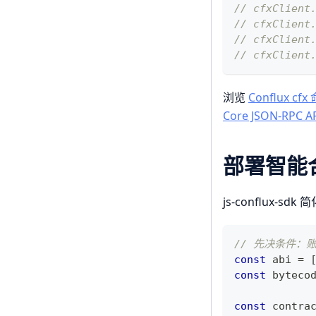
// cfxClient
// cfxClient
// cfxClient
// cfxClient
浏览
Conflux cf
Core JSON-RPC A
部署智能
js-conflux-s
// 先决条件：账
const
 abi 
=
const
 byteco
const
 contra