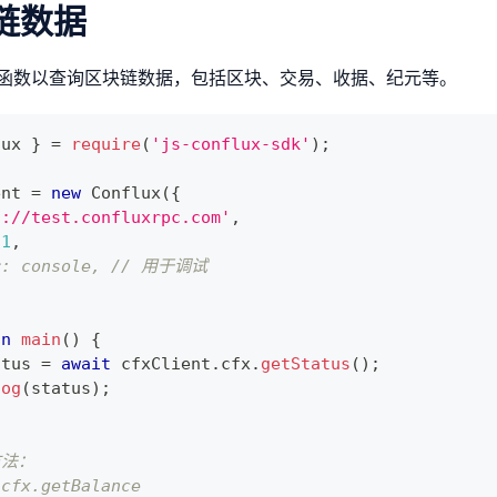
链数据
函数以查询区块链数据，包括区块、交易、收据、纪元等。
lux
}
=
require
(
'js-conflux-sdk'
)
;
ent 
=
new
Conflux
(
{
s://test.confluxrpc.com'
,
1
,
er: console, // 用于调试
on
main
(
)
{
atus 
=
await
 cfxClient
.
cfx
.
getStatus
(
)
;
log
(
status
)
;
方法：
.cfx.getBalance