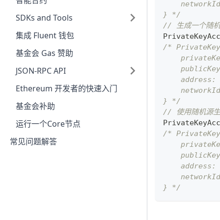
智能合约
    networkI
} */
SDKs and Tools
// 生成一个随
集成 Fluent 钱包
PrivateKeyAc
/* PrivateKe
基金会 Gas 赞助
    privateK
    publicKe
JSON-RPC API
    address:
Ethereum 开发者的快速入门
    networkI
} */
基金会补助
// 使用随机源
PrivateKeyAc
运行一个Core节点
/* PrivateKe
常见问题解答
    privateK
    publicKe
    address:
    networkI
} */