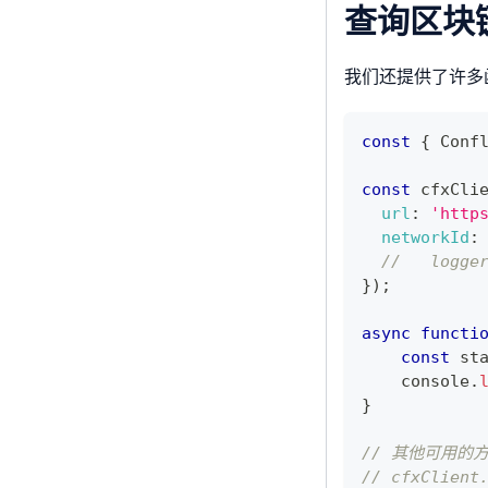
查询区块
我们还提供了许多
const
{
Conf
const
 cfxCli
url
:
'http
networkId
:
//   logg
}
)
;
async
functi
const
 st
console
.
}
// 其他可用的
// cfxClient