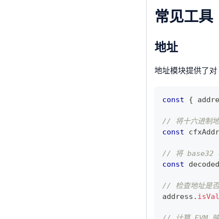
常见工具
地址
地址模块提供了对 
const
{
 addr
// 将十六进制地
const
 cfxAdd
// 将 base
const
 decode
// 检查地址是
address
.
isVa
// 计算 EVM 