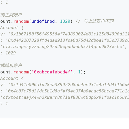
d: 1
机的主网账户
count
.
random
(
undefined
,
1029
)
// 与上述账户不同
yAccount {
ey: '0x1b67150f56f49556ef7e3899024d83c125d84990d31
y: '0xd442207828ffd4dad918fea0d75d42dbea1fe5e3789c
 'cfx:aanpezyvznsdg29zu20wpudwnbhx7t4gcp9k23xchw',
d: 1029
生成随机账户
count
.
random
(
'0xabcdefabcdef'
,
1
)
;
yAccount {
ey: '0x1d41e006afd28ea339922d8ab4be93154a14d4f1b6d
y: '0x4c07c75d3fdc5b1d6afef6ec374b0eaac86bcaa771a1
 'cfxtest:aajx4wn2kwarr8h71uf880w40dp6x91feac1n6ur
d: 1