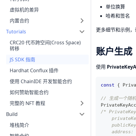
单位换算
虚拟机的差异
哈希和签名
内置合约
更多细节和示例，
Tutorials
CRC20 代币跨空间(Cross Space)
账户生成
转移
JS SDK 指南
使用
PrivateKey
Hardhat Conflux 插件
使用 ChainIDE 开发智能合约
const
{
Priv
如何赞助智能合约
// 生成一个随
完整的 NFT 教程
PrivateKeyAc
/* PrivateKe
Build
    privateK
堆栈简介
    publicKe
    address: