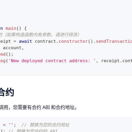
on
main
(
)
{
合约（如果构造函数内有参数，请进行修改）
ceipt 
=
await
 contract
.
constructor
(
)
.
sendTransacti
:
 account
,
ted
(
)
;
log
(
'New deployed contract address: '
,
 receipt
.
con
合约
用，您需要有合约 ABI 和合约地址。
s 
=
''
;
// 替换为您的合约地址
[
]
;
// 替换为您合约的 ABI