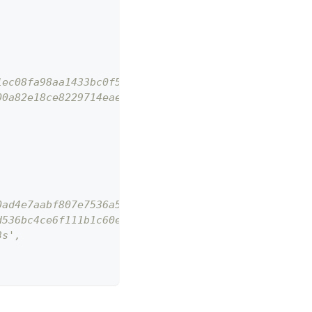
1ec08fa98aa1433bc0f53',
00a82e18ce8229714eae3f70b12f2f1abd795ad3e5c52a5a59
0ad4e7aabf807e7536a5f',
d536bc4ce6f111b1c60e414b370e4cf31bf7770ae6818a3518
3s',