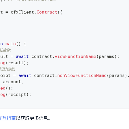
ct 
=
 cfxClient
.
Contract
(
{
on
main
(
)
{
图函数
sult 
=
await
 contract
.
viewFunctionName
(
params
)
;
log
(
result
)
;
视图函数
ceipt 
=
await
 contract
.
nonViewFunctionName
(
params
)
:
 account
,
ted
(
)
;
log
(
receipt
)
;
交互指南
以获取更多信息。